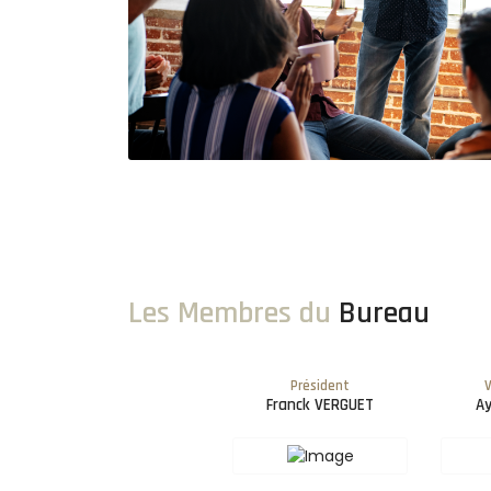
Les Membres du
Bureau
Président
V
Franck VERGUET
Ay